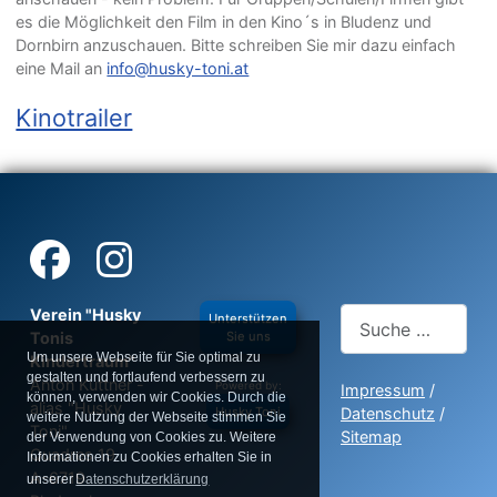
es die Möglichkeit den Film in den Kino´s in Bludenz und
Dornbirn anzuschauen. Bitte schreiben Sie mir dazu einfach
eine Mail an
info@husky-toni.at
Kinotrailer
Verein "Husky
Suchen
Unterstützen
Sie uns
Tonis
Um unsere Webseite für Sie optimal zu
Kindertraum"
Type 2 or more charac
gestalten und fortlaufend verbessern zu
Anton Kuttner -
Powered by:
Impressum
/
können, verwenden wir Cookies. Durch die
alias "Husky
Husky Toni
Datenschutz
/
weitere Nutzung der Webseite stimmen Sie
Toni"
Sitemap
der Verwendung von Cookies zu. Weitere
Quadres 19
Informationen zu Cookies erhalten Sie in
A-6719
unserer
Datenschutzerklärung