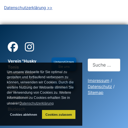
Datenschutzerklärung >>
Verein "Husky
Suchen
Unterstützen
Sie uns
Tonis
Um unsere Webseite für Sie optimal zu
Kindertraum"
Type 2 or more charac
gestalten und fortlaufend verbessern zu
Anton Kuttner -
Powered by:
Impressum
/
können, verwenden wir Cookies. Durch die
alias "Husky
Husky Toni
Datenschutz
/
weitere Nutzung der Webseite stimmen Sie
Toni"
Sitemap
der Verwendung von Cookies zu. Weitere
Quadres 19
Informationen zu Cookies erhalten Sie in
A-6719
unserer
Datenschutzerklärung
Bludesch
Cookies ablehnen
Cookies zulassen